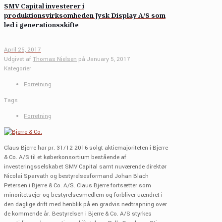
SMV Capital investerer i
produktionsvirksomheden Jysk Display A/S som
led i generationsskifte
April 25, 2017
Udgivet af
Thomas Nielsen
på
January 5, 2017
Kategorier
Forretning
Tags
Forretning
Claus Bjerre har pr. 31/12 2016 solgt aktiemajoriteten i Bjerre
& Co. A/S til et køberkonsortium bestående af
investeringsselskabet SMV Capital samt nuværende direktør
Nicolai Sparvath og bestyrelsesformand Johan Blach
Petersen i Bjerre & Co. A/S. Claus Bjerre fortsætter som
minoritetsejer og bestyrelsesmedlem og forbliver uændret i
den daglige drift med henblik på en gradvis nedtrapning over
de kommende år. Bestyrelsen i Bjerre & Co. A/S styrkes