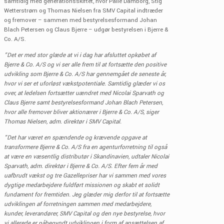
samtidig med generationsskiftet, hvor Palle Damborg, Stig
Wetterstrøm og Thomas Nielsen fra SMV Capital indtræder
og fremover – sammen med bestyrelsesformand Johan
Blach Petersen og Claus Bjerre – udgør bestyrelsen i Bjerre &
Co. A/S.
”Det er med stor glæde at vi i dag har afsluttet opkøbet af
Bjerre & Co. A/S og vi ser alle frem til at fortsætte den positive
udvikling som Bjerre & Co. A/S har gennemgået de seneste år,
hvor vi ser et uforløst vækstpotentiale. Samtidig glæder vi os
over, at ledelsen fortsætter uændret med Nicolai Sparvath og
Claus Bjerre samt bestyrelsesformand Johan Blach Petersen,
hvor alle fremover bliver aktionærer i Bjerre & Co. A/S, siger
Thomas Nielsen, adm. direktør i SMV Capital.
”Det har været en spændende og krævende opgave at
transformere Bjerre & Co. A/S fra en agenturforretning til også
at være en væsentlig distributør i Skandinavien, udtaler Nicolai
Sparvath, adm. direktør i Bjerre & Co. A/S. Efter fem år med
uafbrudt vækst og tre Gazellepriser har vi sammen med vores
dygtige medarbejdere fuldført missionen og skabt et solidt
fundament for fremtiden. Jeg glæder mig derfor til at fortsætte
udviklingen af forretningen sammen med medarbejdere,
kunder, leverandører, SMV Capital og den nye bestyrelse, hvor
vi allerede er påbegyndt udviklingen i form af ansættelsen af