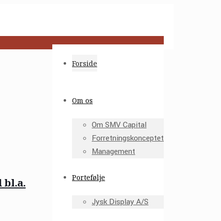
Forside
Om os
Om SMV Capital
Forretningskonceptet
Management
Portefølje
bl.a.
Jysk Display A/S