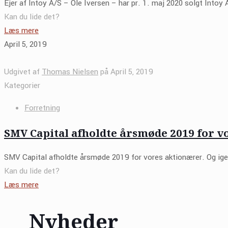
Ejer af Intoy A/S – Ole Iversen – har pr. 1. maj 2020 solgt Intoy
Kan du lide det?
Læs mere
April 5, 2019
Udgivet af
Thomas Nielsen
på
April 5, 2019
Kategorier
Forretning
SMV Capital afholdte årsmøde 2019 for v
SMV Capital afholdte årsmøde 2019 for vores aktionærer. Og ige
Kan du lide det?
Læs mere
Nyheder