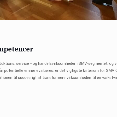
ompetencer
oduktions, service –og handelsvirksomheder i SMV-segmentet, og v
r potentielle emner evalueres, er det vigtigste kriterium for SMV
onen til succesrigt at transformere virksomheden til en vækstv