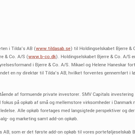
ten i Tilda’s AB (
www.tildasab.se
) til Holdingselskabet Bjerre &
rre & Co. A/S (
www.b-co.dk
). Holdingselskabet Bjerre & Co. A/S er
yrelsesformand i Bjerre & Co. A/S. Mikael og Helene Haneskar for
undet en ny direktør til Tilda’s AB, hvilket forventes gennemført i l
stående af formuende private investorer. SMV Capitals investering 
 fokus på opkøb af små og mellemstore virksomheder i Danmark
y ledelse. Alle opkøb foretages med langsigtede perspektiver og der
, salg- og marketing samt add-on opkøb.
’s AB, som er det første add-on opkøb til vores porteføljeselskab B