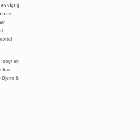
en vigtig
 nu en
har
ed
apital
i søgt en
r kan
 Bjerre &