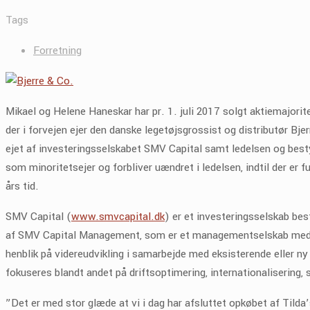
Tags
Forretning
Mikael og Helene Haneskar har pr. 1. juli 2017 solgt aktiemajorite
der i forvejen ejer den danske legetøjsgrossist og distributør Bje
ejet af investeringsselskabet SMV Capital samt ledelsen og best
som minoritetsejer og forbliver uændret i ledelsen, indtil der er f
års tid.
SMV Capital (
www.smvcapital.dk
) er et investeringsselskab be
af SMV Capital Management, som er et managementselskab med
henblik på videreudvikling i samarbejde med eksisterende eller n
fokuseres blandt andet på driftsoptimering, internationalisering
”Det er med stor glæde at vi i dag har afsluttet opkøbet af Tilda