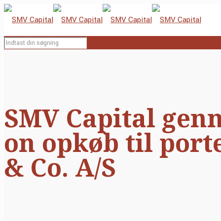
SMV Capital gen
on opkøb til port
& Co. A/S