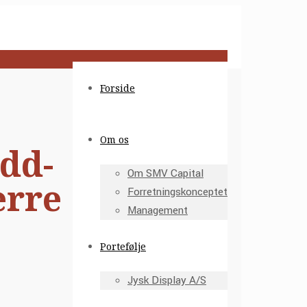
Forside
Om os
dd-
Om SMV Capital
erre
Forretningskonceptet
Management
Portefølje
Jysk Display A/S