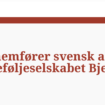
nemfører svensk a
eføljeselskabet Bj