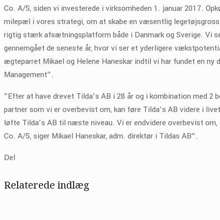
Co. A/S, siden vi investerede i virksomheden 1. januar 2017. Opk
milepæl i vores strategi, om at skabe en væsentlig legetøjsgrossi
rigtig stærk afsætningsplatform både i Danmark og Sverige. Vi ser
gennemgået de seneste år, hvor vi ser et yderligere vækstpotenti
ægteparret Mikael og Helene Haneskar indtil vi har fundet en ny d
Management”.
”Efter at have drevet Tilda’s AB i 28 år og i kombination med 2 b
partner som vi er overbevist om, kan føre Tilda’s AB videre i li
løfte Tilda’s AB til næste niveau. Vi er endvidere overbevist om,
Co. A/S, siger Mikael Haneskar, adm. direktør i Tildas AB”.
Del
Relaterede indlæg