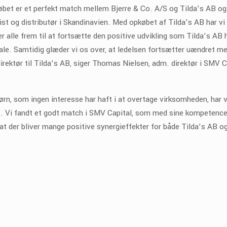
øbet er et perfekt match mellem Bjerre & Co. A/S og Tilda’s AB og 
st og distributør i Skandinavien. Med opkøbet af Tilda’s AB har vi
 alle frem til at fortsætte den positive udvikling som Tilda’s AB 
ale. Samtidig glæder vi os over, at ledelsen fortsætter uændret m
irektør til Tilda’s AB, siger Thomas Nielsen, adm. direktør i SMV C
ørn, som ingen interesse har haft i at overtage virksomheden, har v
vet. Vi fandt et godt match i SMV Capital, som med sine kompetence
 at der bliver mange positive synergieffekter for både Tilda’s AB og