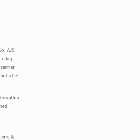
 Co. A/S
 i dag
tsætter
øbet af et
forvaltes
 med
jerre &